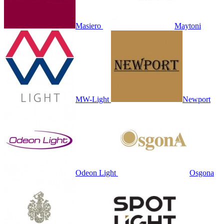
Masiero
Maytoni
MW-Light
Newport
Odeon Light
Osgona