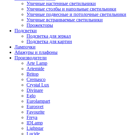
Уличные настенные светильники
Уличные столбы и напольные светильники
Уличные подвесные и потолочные светильники
Уличные встраиваемые светильники
Прожекторы
Подсветки
Подсветка для зеркал
Подсветка для картин
Лампочки
Абажуры и плафоны
Производители
Arte Lamp
Artemide
Britop
Cremasco
Crystal Lux
Divinare
Eglo
Eurolampart
Eurosvet
Favourite
Freya
IDLamp
Lightstar
Lucide