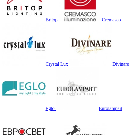
Britop
Cremasco
Crystal Lux
Divinare
Eglo
Eurolampart