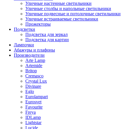
Уличные настенные светильники
Уличные столбы и напольные светильники
Уличные подвесные и потолочные светильники
Уличные встраиваемые светильники
Прожекторы
Подсветки
Подсветка для зеркал
Подсветка для картин
Лампочки
Абажуры и плафоны
Производители
Arte Lamp
Artemide
Britop
Cremasco
Crystal Lux
Divinare
Eglo
Eurolampart
Eurosvet
Favourite
Freya
IDLamp
Lightstar
Lucide