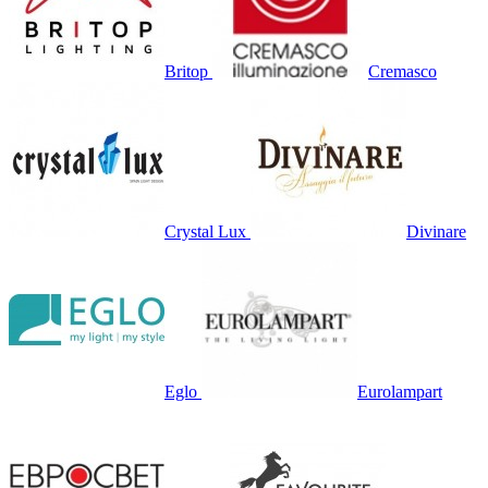
Britop
Cremasco
Crystal Lux
Divinare
Eglo
Eurolampart