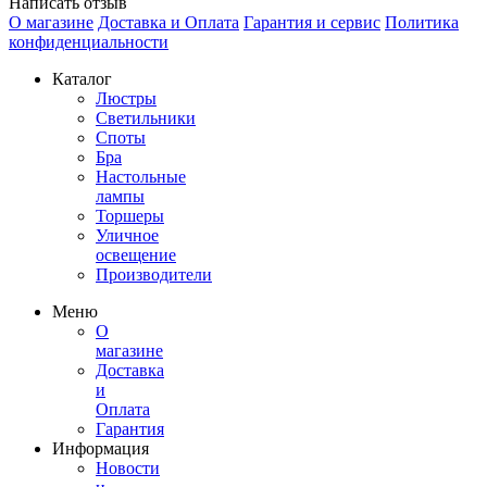
Написать отзыв
О магазине
Доставка и Оплата
Гарантия и сервис
Политика
конфиденциальности
Каталог
Люстры
Светильники
Споты
Бра
Настольные
лампы
Торшеры
Уличное
освещение
Производители
Меню
О
магазине
Доставка
и
Оплата
Гарантия
Информация
Новости