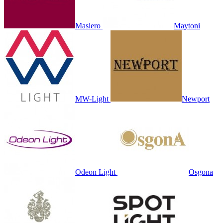
Masiero
Maytoni
MW-Light
Newport
Odeon Light
Osgona