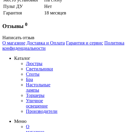
Пульт ДУ
Нет
Гарантия
18 месяцев
0
Отзывы
Написать отзыв
О магазине
Доставка и Оплата
Гарантия и сервис
Политика
конфиденциальности
Каталог
Люстры
Светильники
Споты
Бра
Настольные
лампы
Торшеры
Уличное
освещение
Производители
Меню
О
магазине