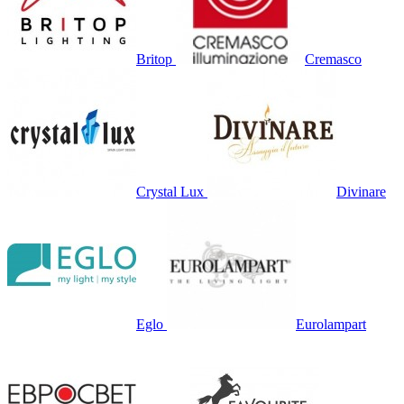
Britop
Cremasco
Crystal Lux
Divinare
Eglo
Eurolampart