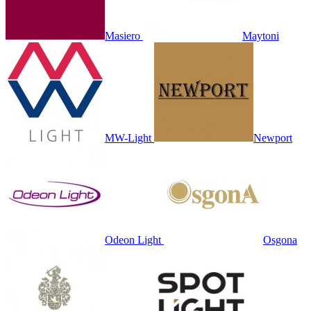
Masiero
Maytoni
MW-Light
Newport
Odeon Light
Osgona