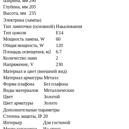
Ширина, мм
290
Глубина, мм
205
Высота, мм
235
Электрика (лампы)
Тип лампочки (основной)
Накаливания
Тип цоколя
E14
Мощность лампы, W
60
Общая мощность, W
120
Площадь освещения, м2
6.7
Количество ламп
2
Напряжение, V
230
Материал и цвет (внешний вид)
Материал арматуры
Металл
Форма плафона
Без плафона
Виды материалов
Металлические
Цвет
Золотой
Цвет арматуры
Золото
Дополнительные параметры
Степень защиты, IP
20
Интерьер
Для гостиной
Место установки
На стену