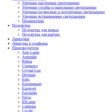
Уличные настенные светильники
Уличные столбы и напольные светильники
Уличные подвесные и потолочные светильники
Уличные встраиваемые светильники
Прожекторы
Подсветки
Подсветка для зеркал
Подсветка для картин
Лампочки
Абажуры и плафоны
Производители
Arte Lamp
Artemide
Britop
Cremasco
Crystal Lux
Divinare
Eglo
Eurolampart
Eurosvet
Favourite
Freya
IDLamp
Lightstar
Lucide