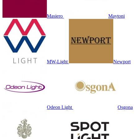
Masiero
Maytoni
MW-Light
Newport
Odeon Light
Osgona