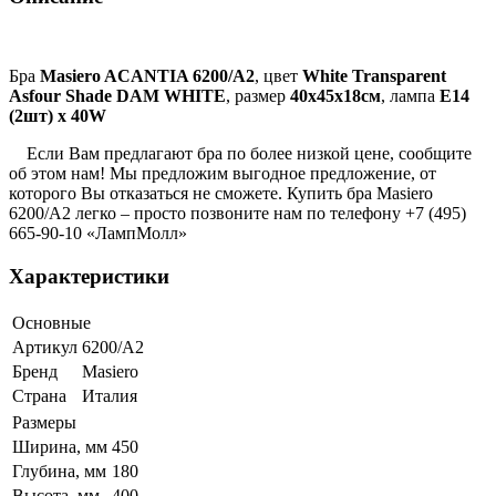
Бра
Masiero ACANTIA 6200/A2
, цвет
White Transparent
Asfour Shade DAM WHITE
, размер
40х45х18см
, лампа
E14
(2шт) х 40W
Если Вам предлагают бра по более низкой цене, сообщите
об этом нам! Мы предложим выгодное предложение, от
которого Вы отказаться не сможете. Купить бра Masiero
6200/A2 легко – просто позвоните нам по телефону +7 (495)
665-90-10 «ЛампМолл»
Характеристики
Основные
Артикул
6200/A2
Бренд
Masiero
Страна
Италия
Размеры
Ширина, мм
450
Глубина, мм
180
Высота, мм
400