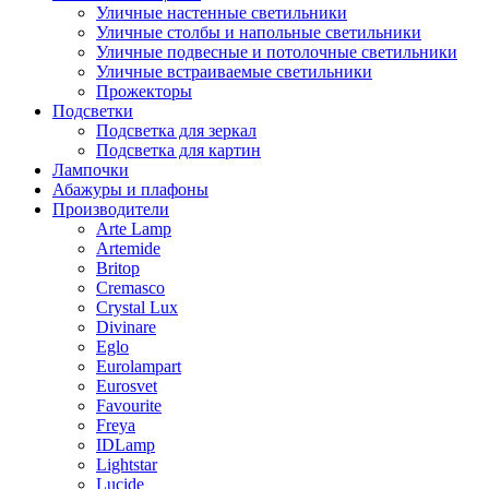
Уличные настенные светильники
Уличные столбы и напольные светильники
Уличные подвесные и потолочные светильники
Уличные встраиваемые светильники
Прожекторы
Подсветки
Подсветка для зеркал
Подсветка для картин
Лампочки
Абажуры и плафоны
Производители
Arte Lamp
Artemide
Britop
Cremasco
Crystal Lux
Divinare
Eglo
Eurolampart
Eurosvet
Favourite
Freya
IDLamp
Lightstar
Lucide