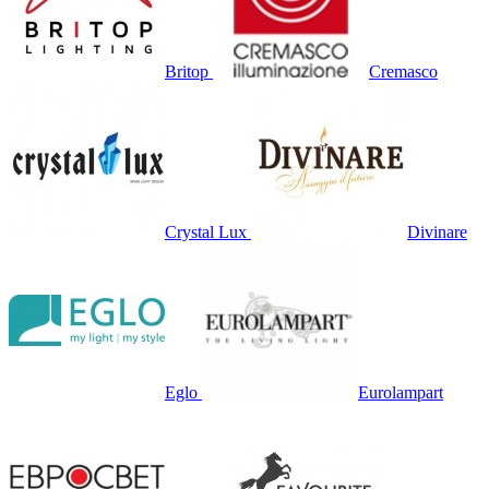
Britop
Cremasco
Crystal Lux
Divinare
Eglo
Eurolampart