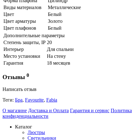
Форма плафона
Цилиндр
Виды материалов
Металлические
Цвет
Белый
Цвет арматуры
Золото
Цвет плафонов
Белый
Дополнительные параметры
Степень защиты, IP
20
Интерьер
Для спальни
Место установки
На стену
Гарантия
18 месяцев
0
Отзывы
Написать отзыв
Теги:
Бра
,
Favourite
,
Fabia
О магазине
Доставка и Оплата
Гарантия и сервис
Политика
конфиденциальности
Каталог
Люстры
Светильники