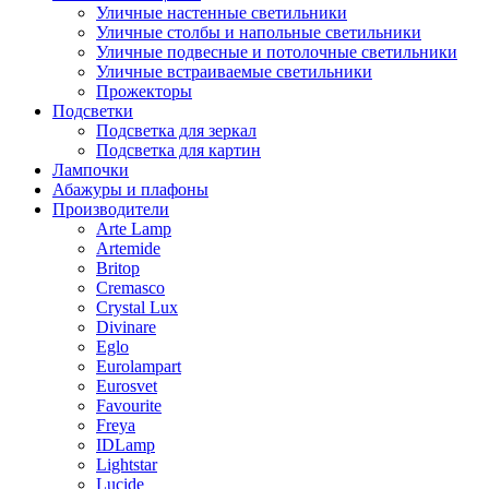
Уличные настенные светильники
Уличные столбы и напольные светильники
Уличные подвесные и потолочные светильники
Уличные встраиваемые светильники
Прожекторы
Подсветки
Подсветка для зеркал
Подсветка для картин
Лампочки
Абажуры и плафоны
Производители
Arte Lamp
Artemide
Britop
Cremasco
Crystal Lux
Divinare
Eglo
Eurolampart
Eurosvet
Favourite
Freya
IDLamp
Lightstar
Lucide