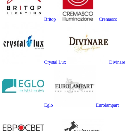
Britop
Cremasco
Crystal Lux
Divinare
Eglo
Eurolampart