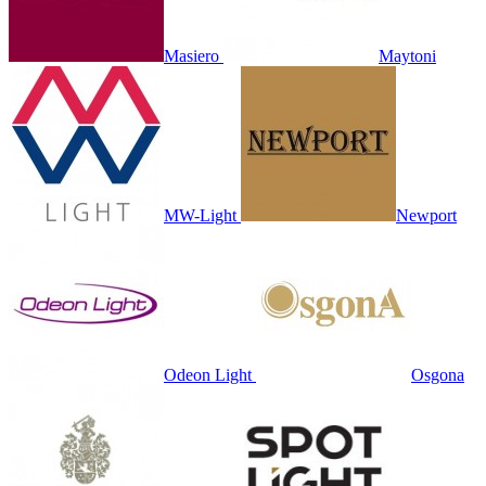
Masiero
Maytoni
MW-Light
Newport
Odeon Light
Osgona