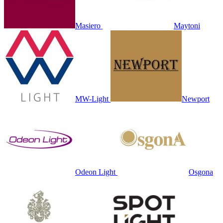
Masiero
Maytoni
MW-Light
Newport
Odeon Light
Osgona