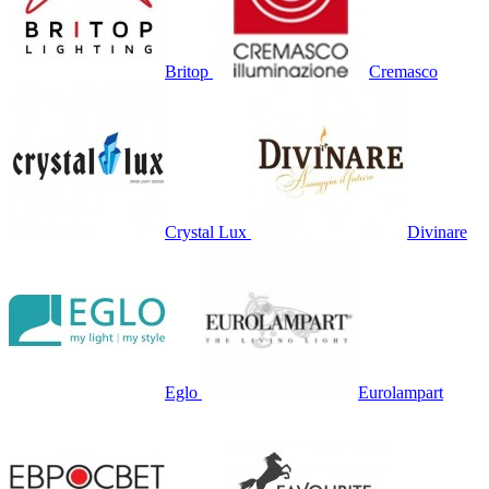
Britop
Cremasco
Crystal Lux
Divinare
Eglo
Eurolampart