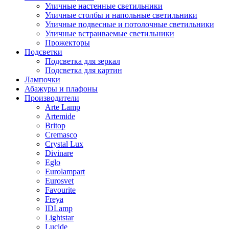
Уличные настенные светильники
Уличные столбы и напольные светильники
Уличные подвесные и потолочные светильники
Уличные встраиваемые светильники
Прожекторы
Подсветки
Подсветка для зеркал
Подсветка для картин
Лампочки
Абажуры и плафоны
Производители
Arte Lamp
Artemide
Britop
Cremasco
Crystal Lux
Divinare
Eglo
Eurolampart
Eurosvet
Favourite
Freya
IDLamp
Lightstar
Lucide