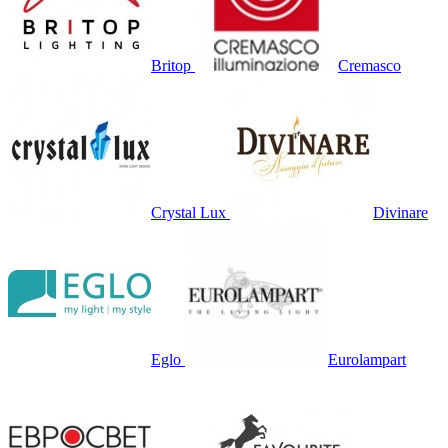
Britop
Cremasco
Crystal Lux
Divinare
Eglo
Eurolampart