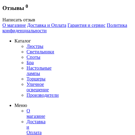
0
Отзывы
Написать отзыв
О магазине
Доставка и Оплата
Гарантия и сервис
Политика
конфиденциальности
Каталог
Люстры
Светильники
Споты
Бра
Настольные
лампы
Торшеры
Уличное
освещение
Производители
Меню
О
магазине
Доставка
и
Оплата