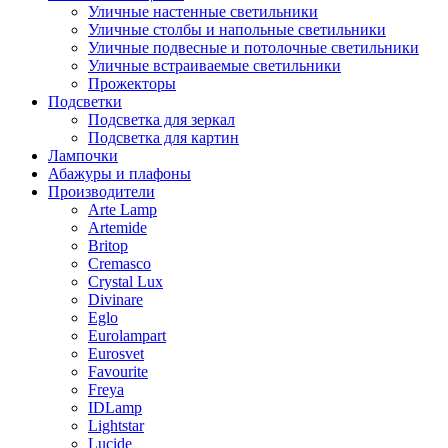
Уличные настенные светильники
Уличные столбы и напольные светильники
Уличные подвесные и потолочные светильники
Уличные встраиваемые светильники
Прожекторы
Подсветки
Подсветка для зеркал
Подсветка для картин
Лампочки
Абажуры и плафоны
Производители
Arte Lamp
Artemide
Britop
Cremasco
Crystal Lux
Divinare
Eglo
Eurolampart
Eurosvet
Favourite
Freya
IDLamp
Lightstar
Lucide