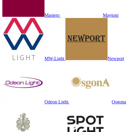
Masiero
Maytoni
MW-Light
Newport
Odeon Light
Osgona