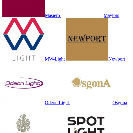
Masiero
Maytoni
MW-Light
Newport
Odeon Light
Osgona