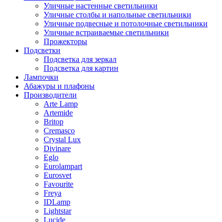
Уличные настенные светильники
Уличные столбы и напольные светильники
Уличные подвесные и потолочные светильники
Уличные встраиваемые светильники
Прожекторы
Подсветки
Подсветка для зеркал
Подсветка для картин
Лампочки
Абажуры и плафоны
Производители
Arte Lamp
Artemide
Britop
Cremasco
Crystal Lux
Divinare
Eglo
Eurolampart
Eurosvet
Favourite
Freya
IDLamp
Lightstar
Lucide