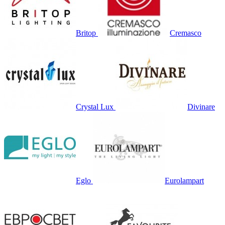
Britop
Cremasco
Crystal Lux
Divinare
Eglo
Eurolampart