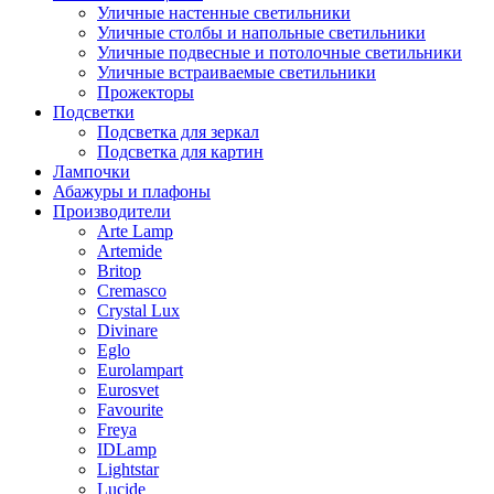
Уличные настенные светильники
Уличные столбы и напольные светильники
Уличные подвесные и потолочные светильники
Уличные встраиваемые светильники
Прожекторы
Подсветки
Подсветка для зеркал
Подсветка для картин
Лампочки
Абажуры и плафоны
Производители
Arte Lamp
Artemide
Britop
Cremasco
Crystal Lux
Divinare
Eglo
Eurolampart
Eurosvet
Favourite
Freya
IDLamp
Lightstar
Lucide