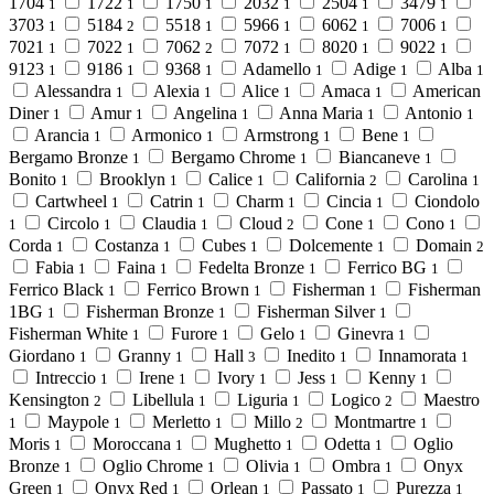
1704
1722
1750
2032
2504
3479
1
1
1
1
1
1
3703
5184
5518
5966
6062
7006
1
2
1
1
1
1
7021
7022
7062
7072
8020
9022
1
1
2
1
1
1
9123
9186
9368
Adamello
Adige
Alba
1
1
1
1
1
1
Alessandra
Alexia
Alice
Amaca
American
1
1
1
1
Diner
Amur
Angelina
Anna Maria
Antonio
1
1
1
1
1
Arancia
Armonico
Armstrong
Bene
1
1
1
1
Bergamo Bronze
Bergamo Chrome
Biancaneve
1
1
1
Bonito
Brooklyn
Calice
California
Carolina
1
1
1
2
1
Cartwheel
Catrin
Charm
Cincia
Ciondolo
1
1
1
1
Circolo
Claudia
Cloud
Cone
Cono
1
1
1
2
1
1
Corda
Costanza
Cubes
Dolcemente
Domain
1
1
1
1
2
Fabia
Faina
Fedelta Bronze
Ferrico BG
1
1
1
1
Ferrico Black
Ferrico Brown
Fisherman
Fisherman
1
1
1
1BG
Fisherman Bronze
Fisherman Silver
1
1
1
Fisherman White
Furore
Gelo
Ginevra
1
1
1
1
Giordano
Granny
Hall
Inedito
Innamorata
1
1
3
1
1
Intreccio
Irene
Ivory
Jess
Kenny
1
1
1
1
1
Kensington
Libellula
Liguria
Logico
Maestro
2
1
1
2
Maypole
Merletto
Millo
Montmartre
1
1
1
2
1
Moris
Moroccana
Mughetto
Odetta
Oglio
1
1
1
1
Bronze
Oglio Chrome
Olivia
Ombra
Onyx
1
1
1
1
Green
Onyx Red
Orlean
Passato
Purezza
1
1
1
1
1