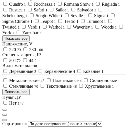
Quadro
Ricchezza
Romana Snow
Rugiada
1
1
1
1
Rustica
Safari
Sailor
Salvador
1
1
1
1
Schelenberg
Sergio White
Seville
Sigma
1
1
1
1
Sigma Chrome
Teapot
Teatro
Turandot
1
1
1
1
Twisted
Verdi
Warhol
Waverley
Woods
1
1
1
1
1
York
Zanzibar
1
3
Показать все
Напряжение, V
220
230
73
100
Степень защиты, IP
20
44
172
2
Виды материалов
Деревянные
Керамические
Кованые
2
4
1
Металлические
Пластиковые
Силиконовые
43
4
1
Стеклянные
Текстильные
Хрустальные
70
48
1
Показать все
Пульт ДУ
Нет
147
Сортировка: