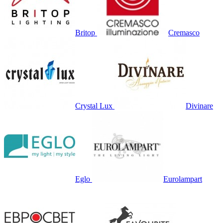
Britop
Cremasco
Crystal Lux
Divinare
Eglo
Eurolampart