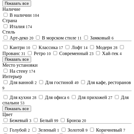
Показать все
Наличие
В наличии
104
Страна
Италия
174
Стиль
Арт-деко
В морском стиле
Замковый
20
11
6
Кантри
Классика
Лофт
Модерн
10
17
14
28
Прованс
Ретро
Современный
Хай-тек
31
10
23
4
Показать все
Место установки
На стену
174
Интерьер
Для ванной
Для гостиной
Для кафе, ресторанов
2
49
9
Для кухни
Для офиса
Для прихожей
Для
28
6
27
спальни
53
Показать все
Цвет
Бежевый
Белый
Бронза
3
99
20
Голубой
Зеленый
Золотой
Коричневый
2
1
9
7