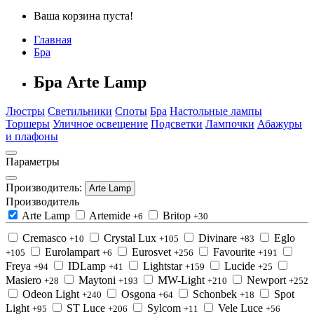
Ваша корзина пуста!
Главная
Бра
Бра Arte Lamp
Люстры
Светильники
Споты
Бра
Настольные лампы
Торшеры
Уличное освещение
Подсветки
Лампочки
Абажуры
и плафоны
Параметры
Производитель:
Arte Lamp
Производитель
Arte Lamp
Artemide
Britop
+6
+30
Cremasco
Crystal Lux
Divinare
Eglo
+10
+105
+83
Eurolampart
Eurosvet
Favourite
+105
+6
+256
+191
Freya
IDLamp
Lightstar
Lucide
+94
+41
+159
+25
Masiero
Maytoni
MW-Light
Newport
+28
+193
+210
+252
Odeon Light
Osgona
Schonbek
Spot
+240
+64
+18
Light
ST Luce
Sylcom
Vele Luce
+95
+206
+11
+56