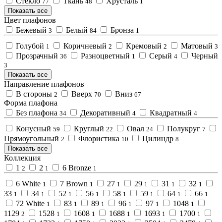
Стекло
Ткань
Хрусталь
77
48
1
Показать все
Цвет плафонов
Бежевый
Белый
Бронза
3
84
1
Голубой
Коричневый
Кремовый
Матовый
1
2
2
3
Прозрачный
Разноцветный
Серый
Черный
36
1
4
3
Показать все
Направление плафонов
В стороны
Вверх
Вниз
2
70
67
Форма плафона
Без плафона
Декоративный
Квадратный
34
4
4
Конусный
Круглый
Овал
Полукруг
59
22
24
7
Прямоугольный
Флористика
Цилиндр
2
10
8
Показать все
Коллекция
1
2
6 Bronze
2
1
1
6 White
7 Brown
27
29
31
32
1
1
1
1
1
1
33
34
52
56
58
59
64
66
1
1
1
1
1
1
1
1
72 White
83
89
96
97
1048
1
1
1
1
1
1
1129
1528
1608
1688
1693
1700
2
1
1
1
1
1