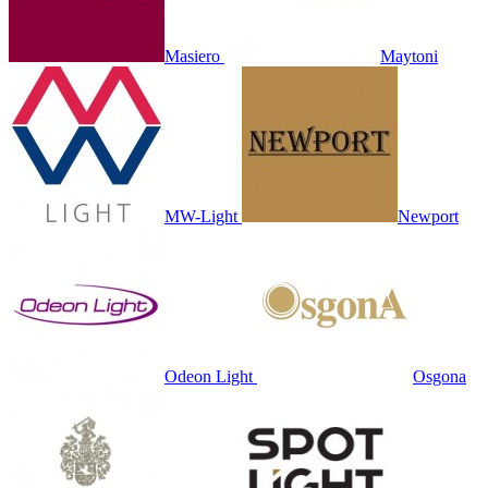
Masiero
Maytoni
MW-Light
Newport
Odeon Light
Osgona