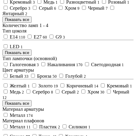
Кремовый
Медь
Разноцветный
Розовый
3
1
1
1
Серебро
Серый
Хром
Черный
3
6
9
7
Янтарный
2
Показать все
Количество ламп
1
-
4
Тип цоколя
E14
E27
G9
110
60
3
LED
1
Показать все
Тип лампочки (основной)
Галогеновая
Накаливания
Светодиодная
3
170
1
Цвет арматуры
Белый
Бронза
Голубой
33
50
2
Желтый
Золото
Коричневый
Кремовый
1
19
14
1
Медь
Серебро
Серый
Хром
Черный
2
8
2
30
12
Показать все
Материал арматуры
Металл
174
Материал плафонов
Металл
Пластик
Силикон
11
2
1