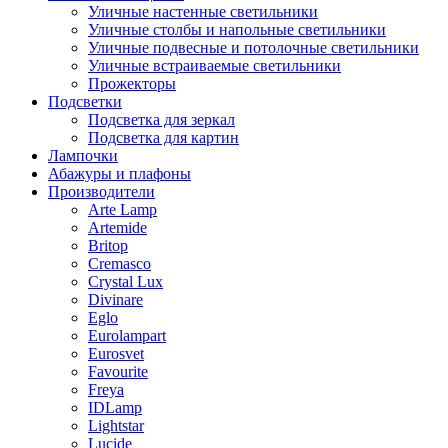
Уличные настенные светильники
Уличные столбы и напольные светильники
Уличные подвесные и потолочные светильники
Уличные встраиваемые светильники
Прожекторы
Подсветки
Подсветка для зеркал
Подсветка для картин
Лампочки
Абажуры и плафоны
Производители
Arte Lamp
Artemide
Britop
Cremasco
Crystal Lux
Divinare
Eglo
Eurolampart
Eurosvet
Favourite
Freya
IDLamp
Lightstar
Lucide