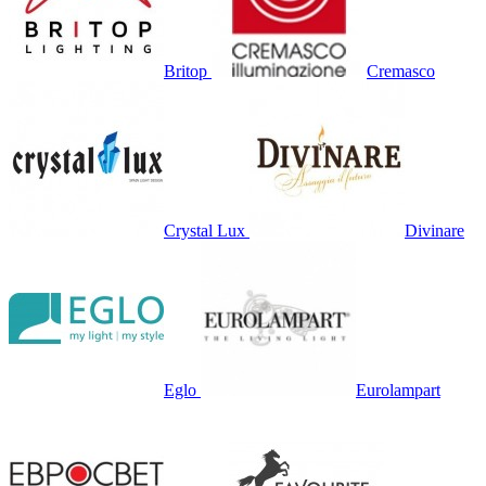
Britop
Cremasco
Crystal Lux
Divinare
Eglo
Eurolampart