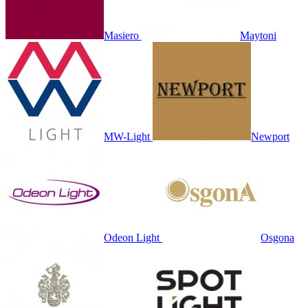
Masiero
Maytoni
MW-Light
Newport
Odeon Light
Osgona