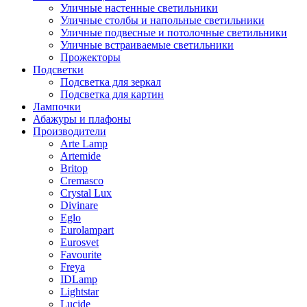
Уличные настенные светильники
Уличные столбы и напольные светильники
Уличные подвесные и потолочные светильники
Уличные встраиваемые светильники
Прожекторы
Подсветки
Подсветка для зеркал
Подсветка для картин
Лампочки
Абажуры и плафоны
Производители
Arte Lamp
Artemide
Britop
Cremasco
Crystal Lux
Divinare
Eglo
Eurolampart
Eurosvet
Favourite
Freya
IDLamp
Lightstar
Lucide