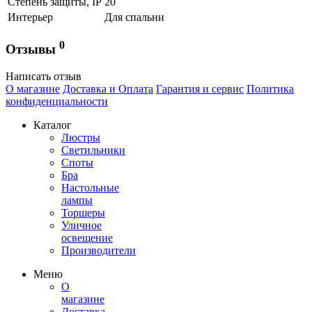
Степень защиты, IP
20
Интерьер
Для спальни
0
Отзывы
Написать отзыв
О магазине
Доставка и Оплата
Гарантия и сервис
Политика
конфиденциальности
Каталог
Люстры
Светильники
Споты
Бра
Настольные
лампы
Торшеры
Уличное
освещение
Производители
Меню
О
магазине
Доставка