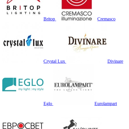
Britop
Cremasco
Crystal Lux
Divinare
Eglo
Eurolampart