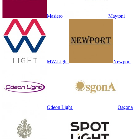
Masiero
Maytoni
MW-Light
Newport
Odeon Light
Osgona