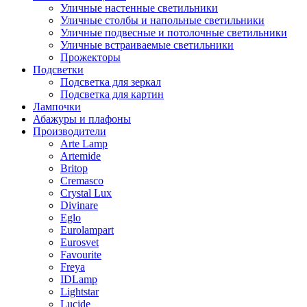
Уличные настенные светильники
Уличные столбы и напольные светильники
Уличные подвесные и потолочные светильники
Уличные встраиваемые светильники
Прожекторы
Подсветки
Подсветка для зеркал
Подсветка для картин
Лампочки
Абажуры и плафоны
Производители
Arte Lamp
Artemide
Britop
Cremasco
Crystal Lux
Divinare
Eglo
Eurolampart
Eurosvet
Favourite
Freya
IDLamp
Lightstar
Lucide